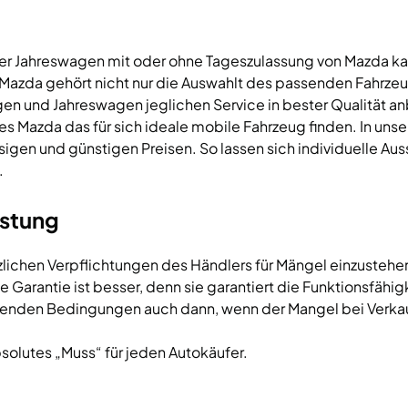
r Jahreswagen mit oder ohne Tageszulassung von Mazda ka
es Mazda gehört nicht nur die Auswahlt des passenden Fahrz
 und Jahreswagen jeglichen Service in bester Qualität anbie
nes Mazda das für sich ideale mobile Fahrzeug finden. In u
ssigen und günstigen Preisen. So lassen sich individuelle A
.
istung
tzlichen Verpflichtungen des Händlers für Mängel einzustehe
 Garantie ist besser, denn sie garantiert die Funktionsfähi
egenden Bedingungen auch dann, wenn der Mangel bei Verkau
solutes „Muss“ für jeden Autokäufer.