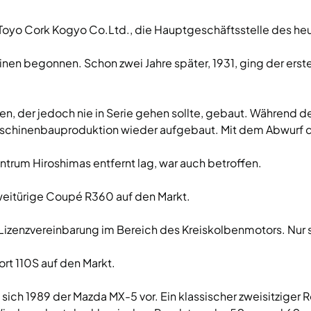
a Toyo Cork Kogyo Co.Ltd., die Hauptgeschäftsstelle des he
en begonnen. Schon zwei Jahre später, 1931, ging der erste
en, der jedoch nie in Serie gehen sollte, gebaut. Während d
 Maschinenbauproduktion wieder aufgebaut. Mit dem Abwur
ntrum Hiroshimas entfernt lag, war auch betroffen.
zweitürige Coupé R360 auf den Markt.
 Lizenzvereinbarung im Bereich des Kreiskolbenmotors. Nur
t 110S auf den Markt.
sich 1989 der Mazda MX-5 vor. Ein klassischer zweisitziger