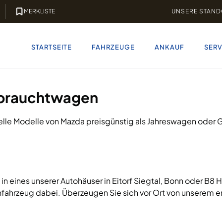
MERKLISTE
UNSERE STAND
STARTSEITE
FAHRZEUGE
ANKAUF
SERV
ebrauchtwagen
lle Modelle von Mazda preisgünstig als Jahreswagen oder
n eines unserer Autohäuser in Eitorf Siegtal, Bonn oder B8
chfahrzeug dabei. Überzeugen Sie sich vor Ort von unserem e