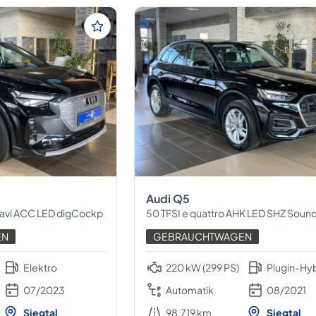
Audi Q5
avi ACC LED digCockp
50 TFSI e quattro AHK LED SHZ Sound-
EN
GEBRAUCHTWAGEN
Elektro
220 kW (299 PS)
Plugin-Hy
07/2023
Automatik
08/2021
Siegtal
98.719 km
Siegtal