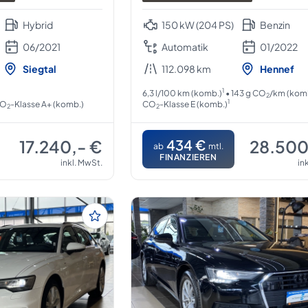
Hybrid
150 kW (204 PS)
Benzin
06/2021
Automatik
01/2022
Siegtal
112.098 km
Hennef
1
6,3 l/100 km (komb.)
• 143 g CO
/km (kom
2
1
CO
-Klasse A+ (komb.)
CO
-Klasse E (komb.)
2
2
17.240,- €
434 €
28.500
ab
mtl.
FINANZIEREN
inkl. MwSt.
in