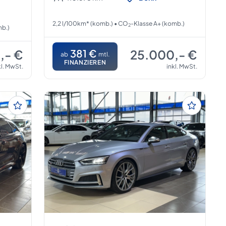
2,2 l/100km* (komb.) • CO
-Klasse A+ (komb.)
2
mb.)
,- €
381 €
25.000,- €
ab
mtl.
FINANZIEREN
kl. MwSt.
inkl. MwSt.