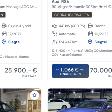
Audi RS6
m Massage ACC AHK LED
RS-Abgas*Keramik*305 km/h*HUD*Matrix*
EN
GEBRAUCHTWAGEN
Plugin-Hybrid
441 kW (600 PS)
Benzin
12/2021
Automatik
10/2022
Siegtal
124.447 km
Siegtal
1
12,4 l/100 km (komb.)
• 283 g CO
/km (ko
2
1
CO
-Klasse G (komb.)
2
CO
-Klasse A+ (komb.)
2
25.900,- €
1.066 €
70.000
ab
mtl.
FINANZIEREN
inkl. MwSt.
in