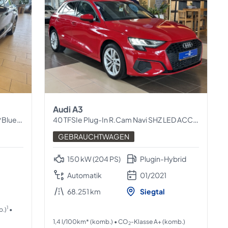
Audi A3
th*1.H
40 TFSIe Plug-In R.Cam Navi SHZ LED ACC AHK
GEBRAUCHTWAGEN
150 kW (204 PS)
Plugin-Hybrid
Automatik
01/2021
68.251 km
Siegtal
1
b.)
•
1,4 l/100km* (komb.) • CO
-Klasse A+ (komb.)
2