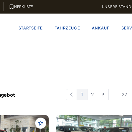
MERKLISTE
UNSERE STAND
STARTSEITE
FAHRZEUGE
ANKAUF
SERV
1
2
3
...
27
ngebot
First page