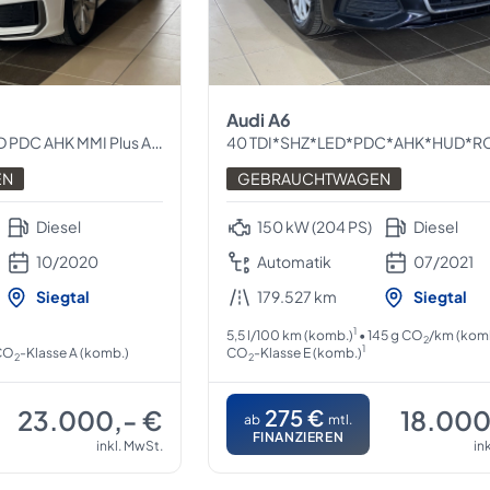
Audi A6
 PDC AHK MMI Plus ACC
40 TDI*SHZ*LED*PDC*AHK*HUD*RCam*Navi*S-
EN
GEBRAUCHTWAGEN
Diesel
150 kW (204 PS)
Diesel
10/2020
Automatik
07/2021
Siegtal
179.527 km
Siegtal
1
5,5 l/100 km (komb.)
• 145 g CO
/km (kom
2
1
 CO
-Klasse A (komb.)
CO
-Klasse E (komb.)
2
2
23.000,- €
275 €
18.000
ab
mtl.
FINANZIEREN
inkl. MwSt.
in