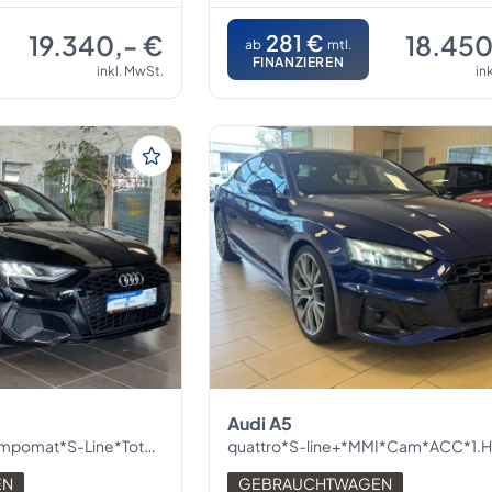
19.340,- €
281 €
18.450
ab
mtl.
FINANZIEREN
inkl. MwSt.
in
Audi A5
at*S-Line*Totw*LED*PDC
quattro*S-line+*MMI*Cam*ACC*1.Hand*Led
EN
GEBRAUCHTWAGEN