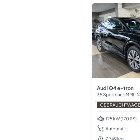
Audi Q4 e-tron
35 Sportback MMI-N
GEBRAUCHTWAG
125 kW (170 PS)
Automatik
7.749 km