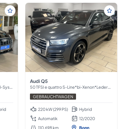
Audi Q5
System
50 TFSI e quattro S-Line*bi-Xenon*Leder*Navi*
GEBRAUCHTWAGEN
brid
220 kW (299 PS)
Hybrid
Automatik
12/2020
110.698 km
Bonn