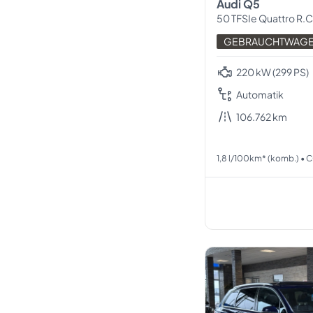
Audi Q5
50 TFSIe Quattro R.Ca
GEBRAUCHTWAG
220 kW (299 PS)
Automatik
106.762 km
1,8 l/100km* (komb.) • 