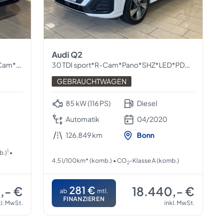
Audi Q2
Tronic
30 TDI sport*R-Cam*Pano*SHZ*LED*PDC*Navi*ACC*
GEBRAUCHTWAGEN
85 kW (116 PS)
Diesel
Automatik
04/2020
126.849 km
Bonn
1
b.)
•
4,5 l/100km* (komb.) • CO
-Klasse A (komb.)
2
,- €
281 €
18.440,- €
ab
mtl.
FINANZIEREN
kl. MwSt.
inkl. MwSt.