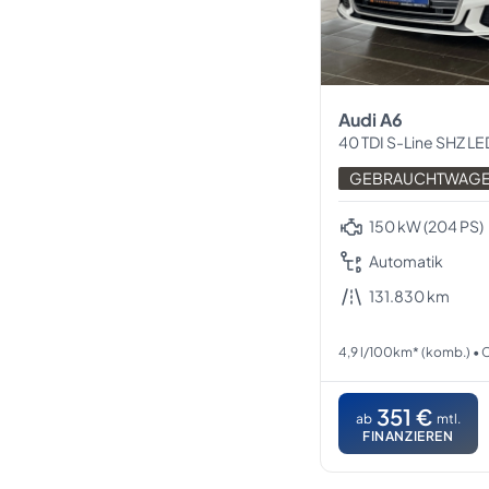
Audi A6
40 TDI S-Line SHZ LED
GEBRAUCHTWAG
150 kW (204 PS)
Automatik
131.830 km
4,9 l/100km* (komb.) •
351 €
ab
mtl.
FINANZIEREN