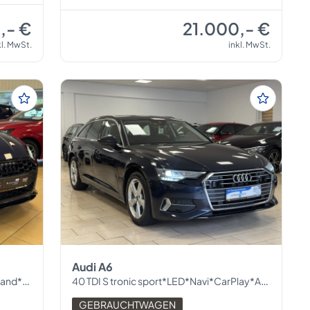
,- €
21.000,- €
kl. MwSt.
inkl. MwSt.
Audi A6
er*SHZ
40 TDI S tronic sport*LED*Navi*CarPlay*ACC*1H
GEBRAUCHTWAGEN