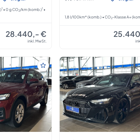
1
1
)
• 0 g CO
/km (komb.)
•
2
1,8 l/100km* (komb.) • CO
-Klasse A+ (ko
2
28.440,- €
25.440
inkl. MwSt.
in