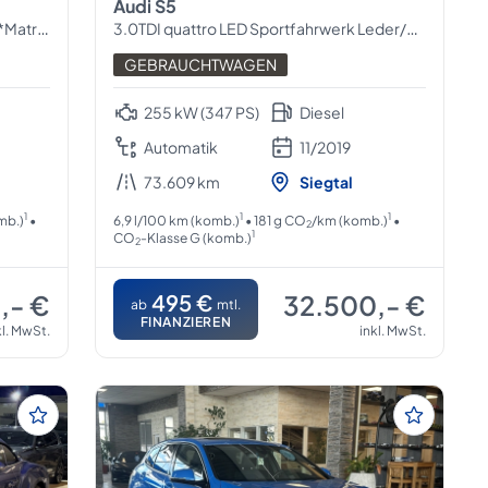
Audi S5
Memory
3.0TDI quattro LED Sportfahrwerk Leder/Alcant
GEBRAUCHTWAGEN
255 kW (347 PS)
Diesel
Automatik
11/2019
73.609 km
Siegtal
1
1
1
mb.)
•
6,9 l/100 km (komb.)
• 181 g CO
/km (komb.)
•
2
1
CO
-Klasse G (komb.)
2
,- €
495 €
32.500,- €
ab
mtl.
FINANZIEREN
kl. MwSt.
inkl. MwSt.