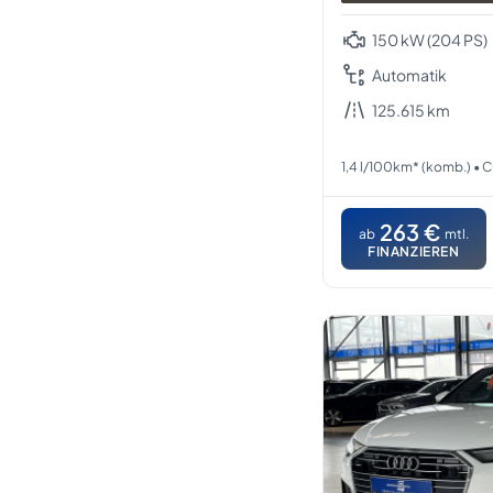
150 kW (204 PS)
Automatik
125.615 km
1,4 l/100km* (komb.) • 
263 €
ab
mtl.
FINANZIEREN