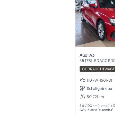
Audi A3
35 TFSI LED ACC PDCh+v
GEBRAUCHTWAG
110 kW (150 PS)
Schaltgetriebe
50.721 km
1
5,6 l/100 km (komb.)
• 1
1
CO
-Klasse D (komb.)
2