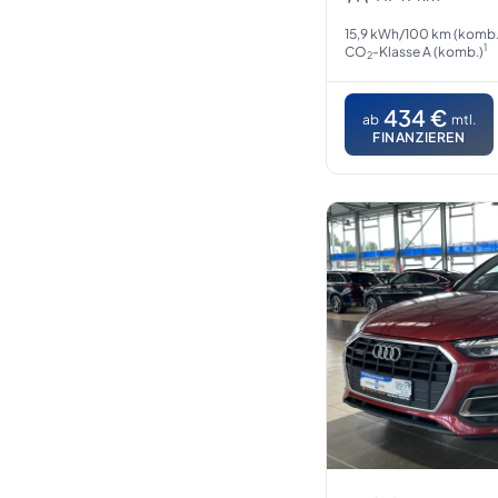
15,9 kWh/100 km (komb.
1
CO
-Klasse A (komb.)
2
434 €
ab
mtl.
FINANZIEREN