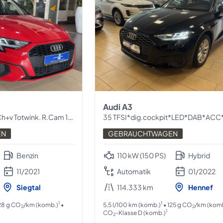
Audi A3
 Totwink. R.Cam 1.Hand
35 TFSI*dig.cockpit*LED*DAB*ACC*Bluetoo
EN
GEBRAUCHTWAGEN
Benzin
110 kW (150 PS)
Hybrid
11/2021
Automatik
01/2022
Siegtal
114.333 km
Hennef
1
1
28 g CO
/km (komb.)
•
5,5 l/100 km (komb.)
• 125 g CO
/km (kom
2
2
1
CO
-Klasse D (komb.)
2