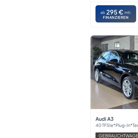
295 €
ab
mtl.
FINANZIEREN
Audi A3
40 TFSIe*Plug-In*Tempom
GEBRAUCHTWAG