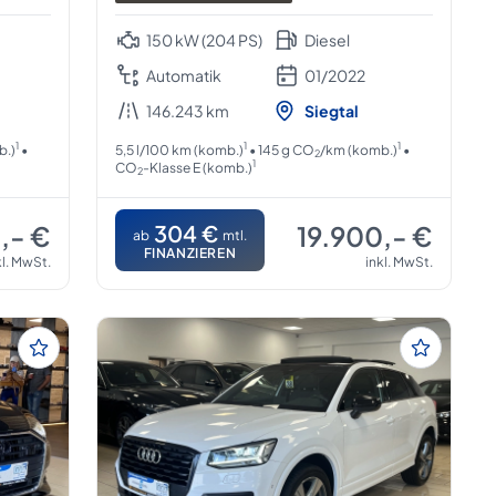
150 kW (204 PS)
Diesel
Automatik
01/2022
146.243 km
Siegtal
1
1
1
b.)
•
5,5 l/100 km (komb.)
• 145 g CO
/km (komb.)
•
2
1
CO
-Klasse E (komb.)
2
,- €
304 €
19.900,- €
ab
mtl.
FINANZIEREN
kl. MwSt.
inkl. MwSt.